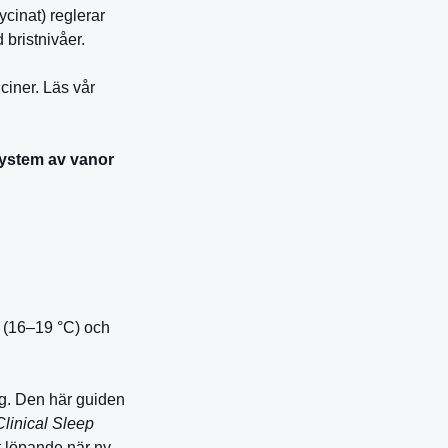
lycinat) reglerar
 bristnivåer.
ciner. Läs vår
ystem av vanor
 (16–19 °C) och
g. Den här guiden
Clinical Sleep
t löpande när ny