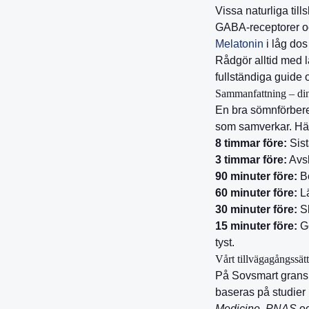
Vissa naturliga til
GABA-receptorer och
Melatonin
i låg dos
Rådgör alltid med l
fullständiga guide
Sammanfattning – din 
En bra sömnförbere
som samverkar. Här
8 timmar före:
Sist
3 timmar före:
Avsl
90 minuter före:
Bö
60 minuter före:
Lä
30 minuter före:
Sk
15 minuter före:
Gö
tyst.
Vårt tillvägagångssätt
På Sovsmart gransk
baseras på studier
Medicine
,
PNAS
o