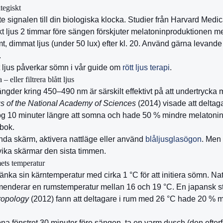
tegiskt
te signalen till din biologiska klocka. Studier från Harvard Medic
kt ljus 2 timmar före sängen förskjuter melatoninproduktionen m
rmt, dimmat ljus (under 50 lux) efter kl. 20. Använd gärna levande
.
t ljus påverkar sömn i vår guide om
rött ljus terapi
.
 eller filtrera blått ljus
ängder kring 450–490 nm är särskilt effektivt på att undertrycka 
s of the National Academy of Sciences
(2014) visade att deltag
og 10 minuter längre att somna och hade 50 % mindre melatoni
 bok.
a skärm, aktivera nattläge eller använd
blåljusglasögon
. Men 
vika skärmar den sista timmen.
ets temperatur
nka sin kärntemperatur med cirka 1 °C för att initiera sömn. Na
enderar en rumstemperatur mellan 16 och 19 °C. En japansk st
ropology
(2012) fann att deltagare i rum med 26 °C hade 20 % 
.
a fönstret 30 minuter före sängen, ta en varm dusch (den efter