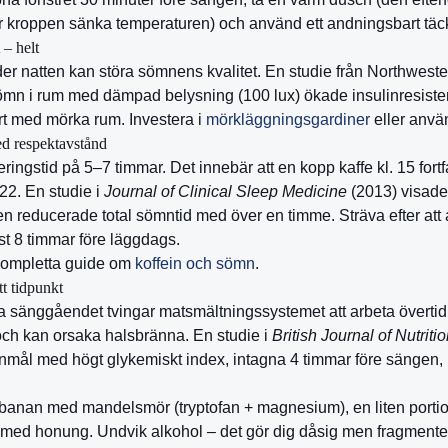
r kroppen sänka temperaturen) och använd ett andningsbart täc
– helt
er natten kan störa sömnens kvalitet. En studie från Northweste
sömn i rum med dämpad belysning (100 lux) ökade insulinresist
rt med mörka rum. Investera i
mörkläggningsgardiner
eller anv
ed respektavstånd
eringstid på 5–7 timmar. Det innebär att en kopp kaffe kl. 15 fort
–22. En studie i
Journal of Clinical Sleep Medicine
(2013) visade 
n reducerade total sömntid med över en timme. Sträva efter att 
st 8 timmar före läggdags.
 kompletta guide om
koffein och sömn
.
tt tidpunkt
 sänggåendet tvingar matsmältningssystemet att arbeta övertid, 
ch kan orsaka halsbränna. En studie i
British Journal of Nutriti
anmål med högt glykemiskt index, intagna 4 timmar före sängen
anan med mandelsmör (tryptofan + magnesium), en liten portion
k med honung. Undvik alkohol – det gör dig dåsig men fragment