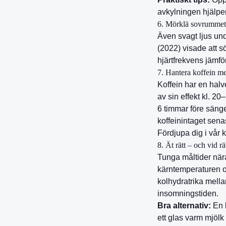
avkylningen hjälpe
6. Mörklä sovrummet 
Även svagt ljus und
(2022) visade att 
hjärtfrekvens jämfö
7. Hantera koffein m
Koffein har en halv
av sin effekt kl. 20
6 timmar före sänge
koffeinintaget sena
Fördjupa dig i vår
8. Ät rätt – och vid rä
Tunga måltider nära
kärntemperaturen o
kolhydratrika mell
insomningstiden.
Bra alternativ:
En b
ett glas varm mjöl