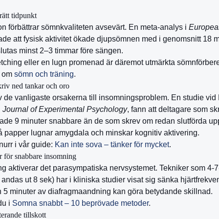
rätt tidpunkt
 förbättrar sömnkvaliteten avsevärt. En meta-analys i
European
ade att fysisk aktivitet ökade djupsömnen med i genomsnitt 18 m
slutas minst 2–3 timmar före sängen.
retching eller en lugn promenad är däremot utmärkta sömnförbere
e om
sömn och träning
.
riv ned tankar och oro
 de vanligaste orsakerna till insomningsproblem. En studie vid 
i
Journal of Experimental Psychology
, fann att deltagare som skr
ade 9 minuter snabbare än de som skrev om redan slutförda uppg
å papper lugnar amygdala och minskar kognitiv aktivering.
urr i vår guide:
Kan inte sova – tänker för mycket
.
 för snabbare insomning
ng aktiverar det parasympatiska nervsystemet. Tekniker som 4-
, andas ut 8 sek) har i kliniska studier visat sig sänka hjärtfrekv
en 5 minuter av diafragmaandning kan göra betydande skillnad.
du i
Somna snabbt – 10 beprövade metoder
.
rande tillskott