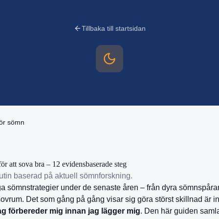
Tillbaka till startsidan
för sömn
för att sova bra – 12 evidensbaserade steg
utin baserad på aktuell sömnforskning.
iga sömnstrategier under de senaste åren – från dyra sömnspårare
 sovrum. Det som gång på gång visar sig göra störst skillnad är i
ag förbereder mig innan jag lägger mig
. Den här guiden samla