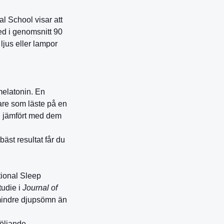
al School visar att
ed i genomsnitt 90
 ljus eller lampor
melatonin. En
are som läste på en
n jämfört med dem
bäst resultat får du
tional Sleep
udie i
Journal of
mindre djupsömn än
följande