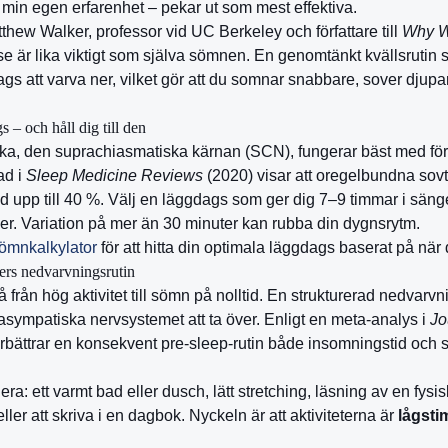
min egen erfarenhet – pekar ut som mest effektiva.
hew Walker, professor vid UC Berkeley och författare till
Why W
e är lika viktigt som själva sömnen. En genomtänkt kvällsrutin si
dags att varva ner, vilket gör att du somnar snabbare, sover djup
s – och håll dig till den
cka, den suprachiasmatiska kärnan (SCN), fungerar bäst med fö
ad i
Sleep Medicine Reviews
(2020) visar att oregelbundna sovti
upp till 40 %. Välj en läggdags som ger dig 7–9 timmar i sängen
er. Variation på mer än 30 minuter kan rubba din dygnsrytm.
ömnkalkylator
för att hitta din optimala läggdags baserat på nä
ers nedvarvningsrutin
 från hög aktivitet till sömn på nolltid. En strukturerad nedvarv
asympatiska nervsystemet att ta över. Enligt en meta-analys i
Jo
rbättrar en konsekvent pre-sleep-rutin både insomningstid och s
era: ett varmt bad eller dusch, lätt stretching, läsning av en fysi
ler att skriva i en dagbok. Nyckeln är att aktiviteterna är
lågsti