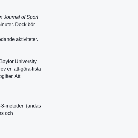
 Journal of Sport
inuter. Dock bör
dande aktiviteter.
Baylor University
ev en att-göra-lista
ifter. Att
7-8-metoden (andas
ens och