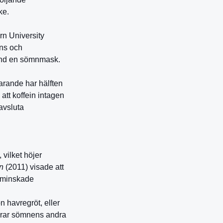
ke.
rn University
ens och
änd en sömnmask.
farande har hälften
att koffein intagen
avsluta
vilket höjer
on
(2011) visade att
, minskade
 havregröt, eller
erar sömnens andra