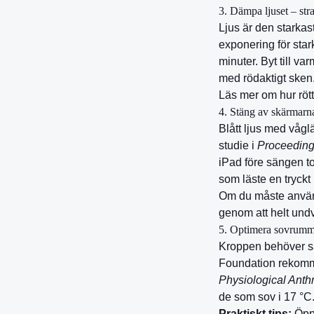
3. Dämpa ljuset – stra
Ljus är den starkas
exponering för star
minuter. Byt till va
med rödaktigt sken
Läs mer om hur röt
4. Stäng av skärmarna –
Blått ljus med vågl
studie i
Proceeding
iPad före sängen t
som läste en tryckt
Om du måste använd
genom att helt und
5. Optimera sovrumm
Kroppen behöver sä
Foundation rekomm
Physiological Anth
de som sov i 17 °C
Praktiskt tips:
Öppn