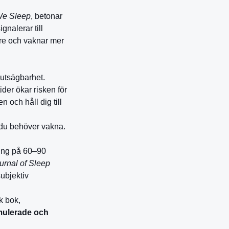
e Sleep
, betonar
gnalerar till
are och vaknar mer
rutsägbarhet.
der ökar risken för
 och håll dig till
r du behöver vakna.
ning på 60–90
urnal of Sleep
ubjektiv
sk bok,
mulerade och