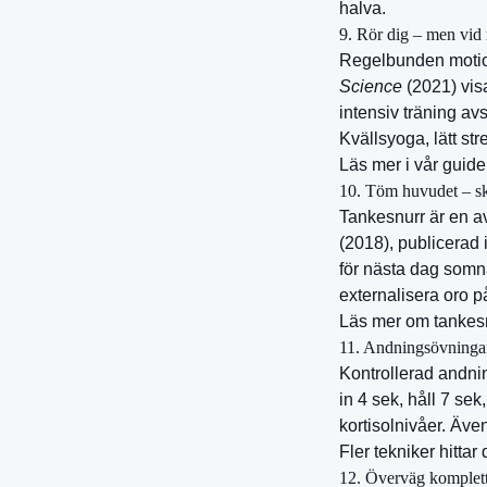
halva.
9. Rör dig – men vid 
Regelbunden motion
Science
(2021) vis
intensiv träning av
Kvällsyoga, lätt st
Läs mer i vår guid
10. Töm huvudet – sk
Tankesnurr är en av
(2018), publicerad 
för nästa dag somn
externalisera oro p
Läs mer om tankesn
11. Andningsövningar
Kontrollerad andni
in 4 sek, håll 7 sek
kortisolnivåer. Äv
Fler tekniker hittar 
12. Överväg komplette