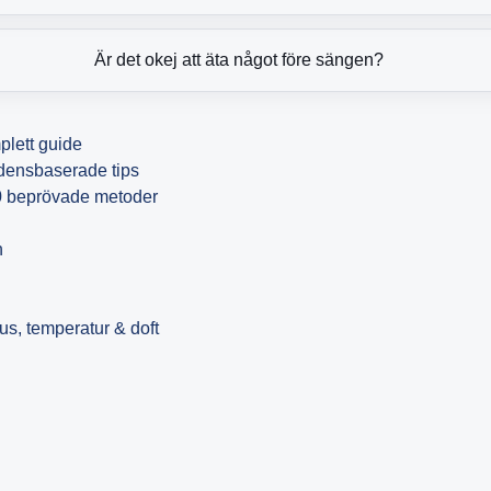
Är det okej att äta något före sängen?
lett guide
idensbaserade tips
 beprövade metoder
n
jus, temperatur & doft