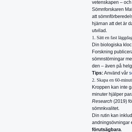
vetenskapen – och 
Sömnforskaren Matt
att sömnförberedels
hjärnan att det är 
utvilad.
1. Sätt en fast läggdag
Din biologiska klo
Forskning publicer
sömnstörningar med 
den – även på helg
Tips:
Använd vår
s
2. Skapa en 60-minut
Kroppen kan inte gå
minuter hjälper par
Research
(2019) fö
sömnkvalitet.
Din rutin kan inklud
andningsövningar el
förutsägbara
.