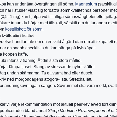
lskott kan underlätta övergången till sömn.
Magnesium
(särskilt g
 har i studier visat sig förbättra sömnkvalitet hos personer med
 (0,5–1 mg) kan hjälpa vid tillfälliga sömnsvårigheter eller jetlag.
äkare innan du börjar med tillskott, särskilt om du tar andra medi
 om
kosttillskott för sömn
.
kvällsrutin i korthet
delse handlar inte om en enskild åtgärd utan om att skapa ett
s
 är en snabb checklista du kan hänga på kylskåpet:
a koppen kaffe.
uta intensiv träning. Ät din sista stora måltid.
rja dämpa ljuset. Stäng av stressande nyhetskällor.
gg undan skärmarna. Ta ett varmt bad eller dusch.
riv ned morgondagens att-göra-lista. Stretcha lätt.
r andningsövningar i sängen. Sovrummet ska vara mörkt, svalt
ar vi varje rekommendation mot aktuell peer-reviewed forsknin
 publicerade i bland annat
Sleep Medicine Reviews
,
Journal of 
ch
Journal of Experimental Psychology
. Vi uppdaterar innehålle